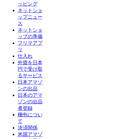
ッピング
ネットショ
ップニュー
ス
ネットショ
ップの準備
フリマアプ
リ
仕入れ
外貨を日本
円で受け取
るサービス
日本アマゾ
ンの出品
日本のアマ
ゾンの出品
者登録
梱包につい
て
決済関係
米国アマゾ