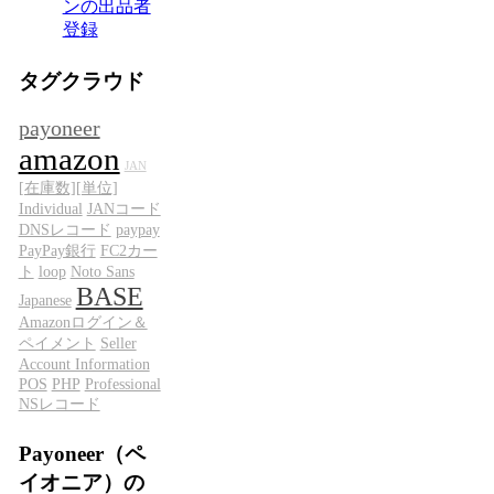
ンの出品者
登録
タグクラウド
payoneer
amazon
JAN
[在庫数][単位]
Individual
JANコード
DNSレコード
paypay
PayPay銀行
FC2カー
ト
loop
Noto Sans
BASE
Japanese
Amazonログイン＆
ペイメント
Seller
Account Information
POS
PHP
Professional
NSレコード
Payoneer（ペ
イオニア）の