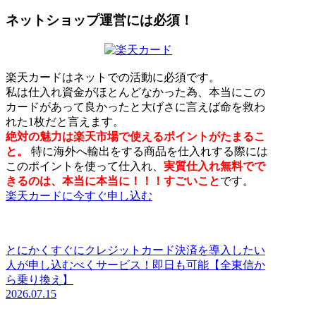
ネットショップ運営には必須！
楽天カードはネットでの活動に必須です。
私は仕入れ資金がほとんどなかった為、本当にこの
カードがあって良かったと大げさに言えば命を救わ
れた1枚だと言えます。
絶対の魅力は楽天市場で使えるポイントがたまるこ
と。
特に海外へ輸出をする商品を仕入れする際には
このポイントを使って仕入れ、
実質仕入れ無料でで
きるのは、本当に本当に！！！すごいこと
です。
楽天カードに今すぐ申し込む
とにかくすぐにクレジットカード決済を導入したい
人が申し込むべくサービス！即日も可能【全東信か
ら乗り換え】
2026.07.15