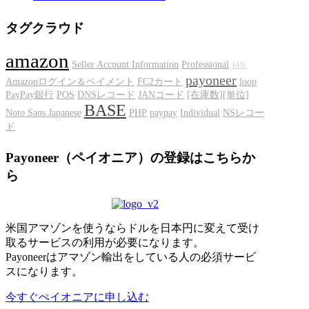
タグクラウド
amazon
Seller Account Information
Professional
JAN
payoneer
Amazonログイン＆ペイメント
FC2カート
loop
PayPay銀行
POS
DNSレコード
JANコード
[在庫数][単位]
BASE
Noto Sans Japanese
PHP
paypay
Individual
NSレコー
ド
Payoneer（ペイオニア）の登録はこちらか
ら
米国アマゾンを使うならドルを日本円に変えて受け
取るサービスの利用が必要になります。
Payoneerはアマゾン輸出をしている人の必須サービ
スになります。
今すぐぺイオニアに申し込む