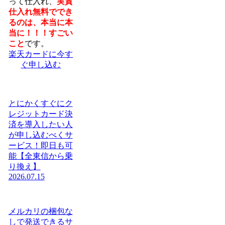
って仕入れ、
実質
仕入れ無料ででき
るのは、本当に本
当に！！！すごい
こと
です。
楽天カードに今す
ぐ申し込む
とにかくすぐにク
レジットカード決
済を導入したい人
が申し込むべくサ
ービス！即日も可
能【全東信から乗
り換え】
2026.07.15
メルカリの梱包な
しで発送できるサ