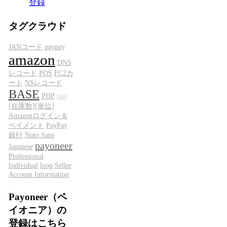
登録
タグクラウド
JANコード
paypay
amazon
DNS
レコード
POS
FC2カ
ート
NSレコード
BASE
PHP
JAN
[在庫数][単位]
Amazonログイン＆
ペイメント
PayPay
銀行
Noto Sans
payoneer
Japanese
Professional
Individual
loop
Seller
Account Information
Payoneer（ペ
イオニア）の
登録はこちら