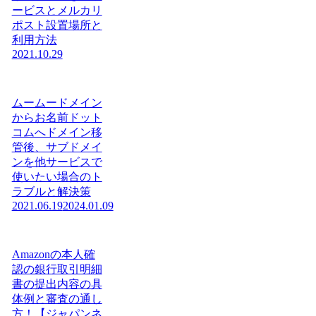
ービスとメルカリ
ポスト設置場所と
利用方法
2021.10.29
ムームードメイン
からお名前ドット
コムへドメイン移
管後、サブドメイ
ンを他サービスで
使いたい場合のト
ラブルと解決策
2021.06.19
2024.01.09
Amazonの本人確
認の銀行取引明細
書の提出内容の具
体例と審査の通し
方！【ジャパンネ