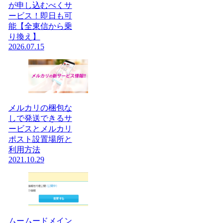
が申し込むべくサ
ービス！即日も可
能【全東信から乗
り換え】
2026.07.15
メルカリの梱包な
しで発送できるサ
ービスとメルカリ
ポスト設置場所と
利用方法
2021.10.29
ムームードメイン