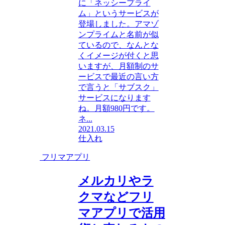
に「ネッシープライ
ム」というサービスが
登場しました。アマゾ
ンプライムと名前が似
ているので、なんとな
くイメージが付くと思
いますが、月額制のサ
ービスで最近の言い方
で言うと「サブスク」
サービスになります
ね。月額980円です。
ネ...
2021.03.15
仕入れ
フリマアプリ
メルカリやラ
クマなどフリ
マアプリで活用