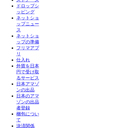
ドロップシ
ッピング
ネットショ
ップニュー
ス
ネットショ
ップの準備
フリマアプ
リ
仕入れ
外貨を日本
円で受け取
るサービス
日本アマゾ
ンの出品
日本のアマ
ゾンの出品
者登録
梱包につい
て
決済関係