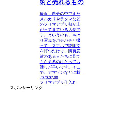
術と売れるもの
最近、自分の中でまた
メルカリやラクマなど
のフリマアプリ熱が上
がってきている店長で
す。というのも、やは
り写真をパチパチと撮
って、スマホで説明文
を打つだけで、購買意
欲のある人たちに見て
もらえるのはとっても
話しが早いです。そこ
で、アマゾンなどに載...
2020.07.08
フリマアプリ
仕入れ
スポンサーリンク