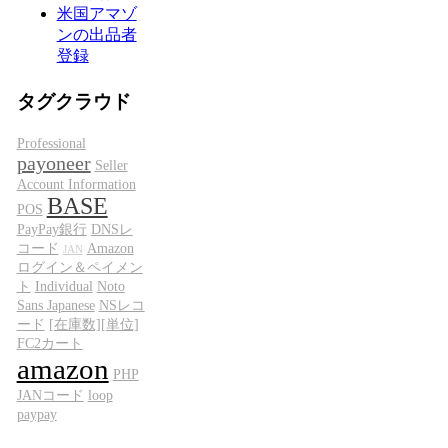
米国アマゾ
ンの出品者
登録
タグクラウド
Professional
payoneer
Seller
Account Information
BASE
POS
PayPay銀行
DNSレ
コード
Amazon
JAN
ログイン＆ペイメン
ト
Individual
Noto
Sans Japanese
NSレコ
ード
[在庫数][単位]
FC2カート
amazon
PHP
JANコード
loop
paypay