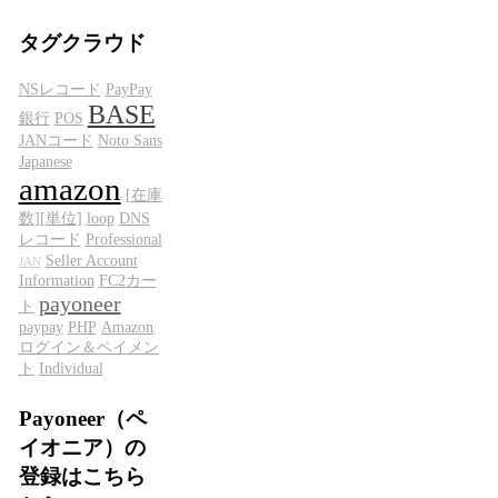
タグクラウド
NSレコード
PayPay
BASE
銀行
POS
JANコード
Noto Sans
Japanese
amazon
[在庫
数][単位]
loop
DNS
レコード
Professional
Seller Account
JAN
Information
FC2カー
payoneer
ト
paypay
PHP
Amazon
ログイン＆ペイメン
ト
Individual
Payoneer（ペ
イオニア）の
登録はこちら