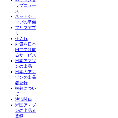
ップニュー
ス
ネットショ
ップの準備
フリマアプ
リ
仕入れ
外貨を日本
円で受け取
るサービス
日本アマゾ
ンの出品
日本のアマ
ゾンの出品
者登録
梱包につい
て
決済関係
米国アマゾ
ンの出品者
登録