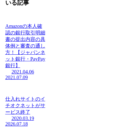
いる記事
Amazonの本人確
認の銀行取引明細
書の提出内容の具
体例と審査の通し
方！【ジャパンネ
ット銀行・PayPay
銀行】
2021.04.06
2021.07.09
仕入れサイトのイ
チオクネットがサ
ービス終了
2020.03.19
2026.07.18