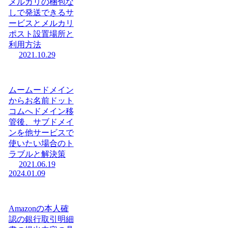
メルカリの梱包な
しで発送できるサ
ービスとメルカリ
ポスト設置場所と
利用方法
2021.10.29
ムームードメイン
からお名前ドット
コムへドメイン移
管後、サブドメイ
ンを他サービスで
使いたい場合のト
ラブルと解決策
2021.06.19
2024.01.09
Amazonの本人確
認の銀行取引明細