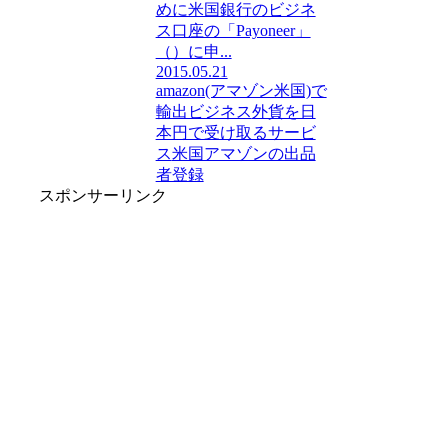
めに米国銀行のビジネ
ス口座の「Payoneer」
（）に申...
2015.05.21
amazon(アマゾン米国)で
輸出ビジネス
外貨を日
本円で受け取るサービ
ス
米国アマゾンの出品
者登録
スポンサーリンク