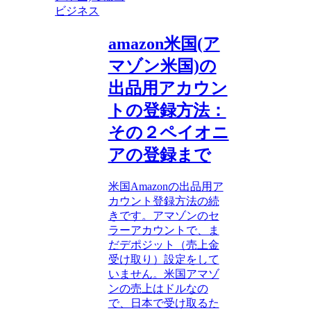
ビジネス
amazon米国(ア
マゾン米国)の
出品用アカウン
トの登録方法：
その２ペイオニ
アの登録まで
米国Amazonの出品用ア
カウント登録方法の続
きです。アマゾンのセ
ラーアカウントで、ま
だデポジット（売上金
受け取り）設定をして
いません。米国アマゾ
ンの売上はドルなの
で、日本で受け取るた