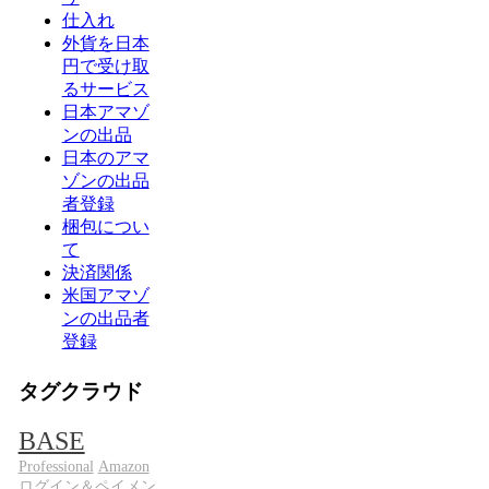
仕入れ
外貨を日本
円で受け取
るサービス
日本アマゾ
ンの出品
日本のアマ
ゾンの出品
者登録
梱包につい
て
決済関係
米国アマゾ
ンの出品者
登録
タグクラウド
BASE
Professional
Amazon
ログイン＆ペイメン