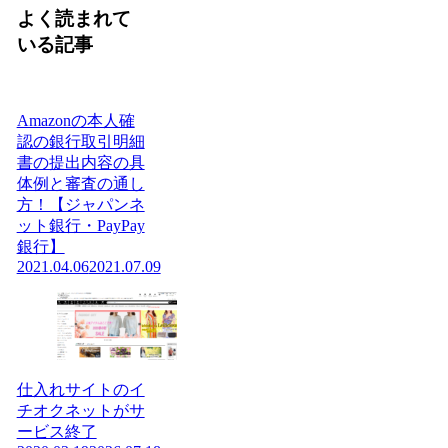
よく読まれて
いる記事
Amazonの本人確
認の銀行取引明細
書の提出内容の具
体例と審査の通し
方！【ジャパンネ
ット銀行・PayPay
銀行】
2021.04.06
2021.07.09
仕入れサイトのイ
チオクネットがサ
ービス終了