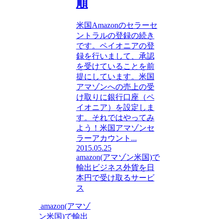
順
米国Amazonのセラーセ
ントラルの登録の続き
です。ペイオニアの登
録を行いまして、承認
を受けていることを前
提にしています。米国
アマゾンへの売上の受
け取りに銀行口座（ペ
イオニア）を設定しま
す。それではやってみ
よう！米国アマゾンセ
ラーアカウント...
2015.05.25
amazon(アマゾン米国)で
輸出ビジネス
外貨を日
本円で受け取るサービ
ス
amazon(アマゾ
ン米国)で輸出