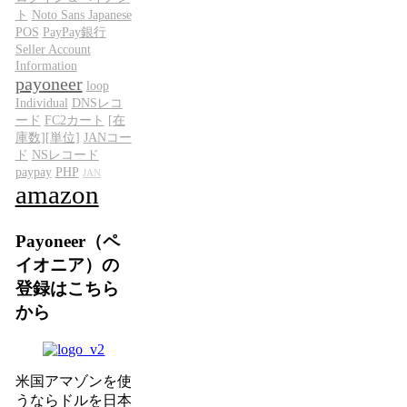
ト
Noto Sans Japanese
POS
PayPay銀行
Seller Account
Information
payoneer
loop
Individual
DNSレコ
ード
FC2カート
[在
庫数][単位]
JANコー
ド
NSレコード
paypay
PHP
JAN
amazon
Payoneer（ペ
イオニア）の
登録はこちら
から
米国アマゾンを使
うならドルを日本