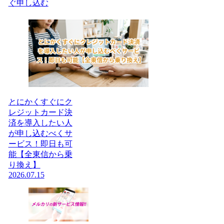
ぐ申し込む
とにかくすぐにク
レジットカード決
済を導入したい人
が申し込むべくサ
ービス！即日も可
能【全東信から乗
り換え】
2026.07.15