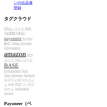
ンの出品者
登録
タグクラウド
DNSレコード
PHP
[在庫数][単位]
payoneer
PayPay
銀行
Seller Account
Information
amazon
JAN
コード
NSレコード
BASE
Professional
Noto
Sans Japanese
Amazon
ログイン＆ペイメン
ト
loop
POS
FC2
JAN
カート
Individual
paypay
Payoneer（ペ