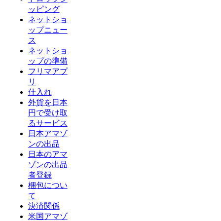
ッピング
ネットショ
ップニュー
ス
ネットショ
ップの準備
フリマアプ
リ
仕入れ
外貨を日本
円で受け取
るサービス
日本アマゾ
ンの出品
日本のアマ
ゾンの出品
者登録
梱包につい
て
決済関係
米国アマゾ