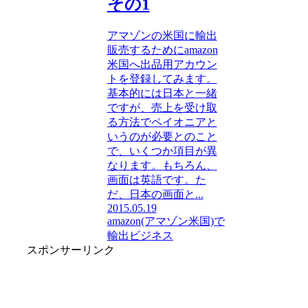
その1
アマゾンの米国に輸出
販売するためにamazon
米国へ出品用アカウン
トを登録してみます。
基本的には日本と一緒
ですが、売上を受け取
る方法でペイオニアと
いうのが必要とのこと
で、いくつか項目が異
なります。もちろん、
画面は英語です。た
だ、日本の画面と...
2015.05.19
amazon(アマゾン米国)で
輸出ビジネス
スポンサーリンク