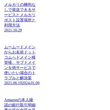
メルカリの梱包な
しで発送できるサ
ービスとメルカリ
ポスト設置場所と
利用方法
2021.10.29
ムームードメイン
からお名前ドット
コムへドメイン移
管後、サブドメイ
ンを他サービスで
使いたい場合のト
ラブルと解決策
2021.06.19
2024.01.09
Amazonの本人確
認の銀行取引明細