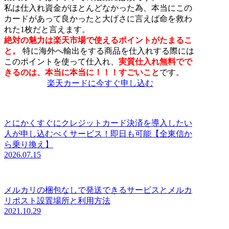
私は仕入れ資金がほとんどなかった為、本当にこの
カードがあって良かったと大げさに言えば命を救わ
れた1枚だと言えます。
絶対の魅力は楽天市場で使えるポイントがたまるこ
と。
特に海外へ輸出をする商品を仕入れする際には
このポイントを使って仕入れ、
実質仕入れ無料でで
きるのは、本当に本当に！！！すごいこと
です。
楽天カードに今すぐ申し込む
とにかくすぐにクレジットカード決済を導入したい
人が申し込むべくサービス！即日も可能【全東信か
ら乗り換え】
2026.07.15
メルカリの梱包なしで発送できるサービスとメルカ
リポスト設置場所と利用方法
2021.10.29