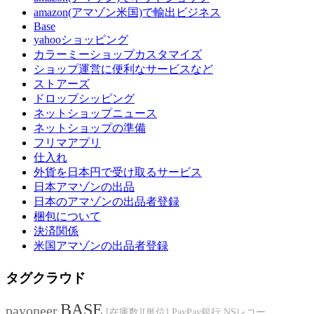
amazon(アマゾン米国)で輸出ビジネス
Base
yahooショッピング
カラーミーショップカスタマイズ
ショップ運営に便利なサービスなど
ストアーズ
ドロップシッピング
ネットショップニュース
ネットショップの準備
フリマアプリ
仕入れ
外貨を日本円で受け取るサービス
日本アマゾンの出品
日本のアマゾンの出品者登録
梱包について
決済関係
米国アマゾンの出品者登録
タグクラウド
BASE
payoneer
[在庫数][単位]
PayPay銀行
NSレコー