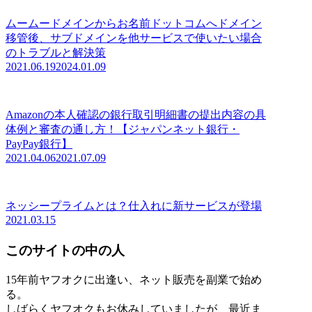
ムームードメインからお名前ドットコムへドメイン
移管後、サブドメインを他サービスで使いたい場合
のトラブルと解決策
2021.06.19
2024.01.09
Amazonの本人確認の銀行取引明細書の提出内容の具
体例と審査の通し方！【ジャパンネット銀行・
PayPay銀行】
2021.04.06
2021.07.09
ネッシープライムとは？仕入れに新サービスが登場
2021.03.15
このサイトの中の人
15年前ヤフオクに出逢い、ネット販売を副業で始め
る。
しばらくヤフオクもお休みしていましたが、最近ま