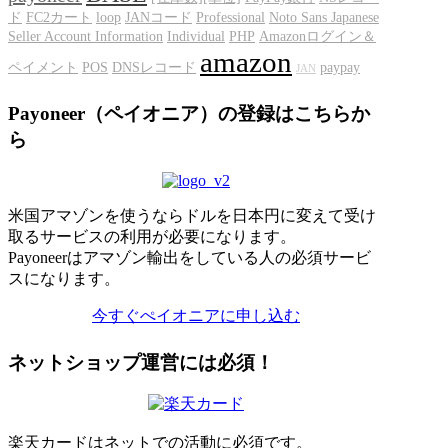
ド
FC2カート
loop
JANコード
Professional
Noto Sans Japanese
Seller Account Information
Individual
PHP
Amazonログイン＆
amazon
ペイメント
POS
DNSレコード
paypay
JAN
Payoneer（ペイオニア）の登録はこちらか
ら
米国アマゾンを使うならドルを日本円に変えて受け
取るサービスの利用が必要になります。
Payoneerはアマゾン輸出をしている人の必須サービ
スになります。
今すぐぺイオニアに申し込む
ネットショップ運営には必須！
楽天カードはネットでの活動に必須です。