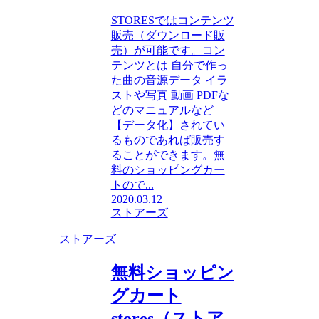
STORESではコンテンツ
販売（ダウンロード販
売）が可能です。コン
テンツとは 自分で作っ
た曲の音源データ イラ
ストや写真 動画 PDFな
どのマニュアルなど
【データ化】されてい
るものであれば販売す
ることができます。無
料のショッピングカー
トので...
2020.03.12
ストアーズ
ストアーズ
無料ショッピン
グカート
stores（ストア