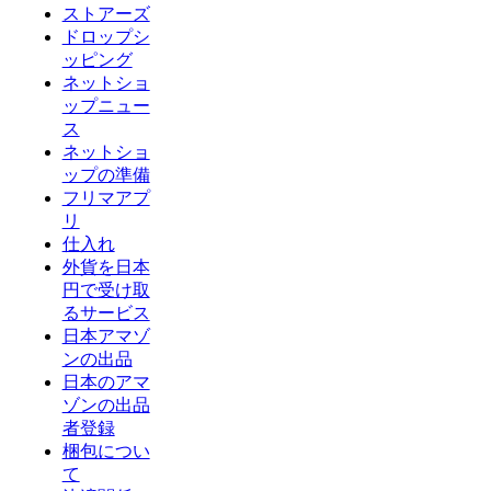
ストアーズ
ドロップシ
ッピング
ネットショ
ップニュー
ス
ネットショ
ップの準備
フリマアプ
リ
仕入れ
外貨を日本
円で受け取
るサービス
日本アマゾ
ンの出品
日本のアマ
ゾンの出品
者登録
梱包につい
て