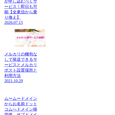
が申し込むべくサ
ービス！即日も可
能【全東信から乗
り換え】
2026.07.15
メルカリの梱包な
しで発送できるサ
ービスとメルカリ
ポスト設置場所と
利用方法
2021.10.29
ムームードメイン
からお名前ドット
コムへドメイン移
管後、サブドメイ