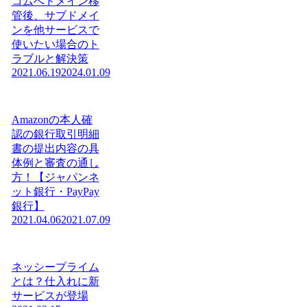
コムへドメイン移
管後、サブドメイ
ンを他サービスで
使いたい場合のト
ラブルと解決策
2021.06.19
2024.01.09
Amazonの本人確
認の銀行取引明細
書の提出内容の具
体例と審査の通し
方！【ジャパンネ
ット銀行・PayPay
銀行】
2021.04.06
2021.07.09
ネッシープライム
とは？仕入れに新
サービスが登場