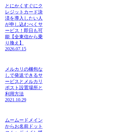
とにかくすぐにク
レジットカード決
済を導入したい人
が申し込むべくサ
ービス！即日も可
能【全東信から乗
り換え】
2026.07.15
メルカリの梱包な
しで発送できるサ
ービスとメルカリ
ポスト設置場所と
利用方法
2021.10.29
ムームードメイン
からお名前ドット