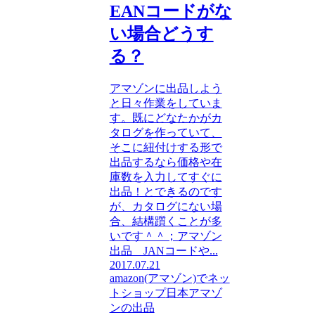
EANコードがな
い場合どうす
る？
アマゾンに出品しよう
と日々作業をしていま
す。既にどなたかがカ
タログを作っていて、
そこに紐付けする形で
出品するなら価格や在
庫数を入力してすぐに
出品！とできるのです
が、カタログにない場
合、結構躓くことが多
いです＾＾；アマゾン
出品 JANコードや...
2017.07.21
amazon(アマゾン)でネッ
トショップ
日本アマゾ
ンの出品