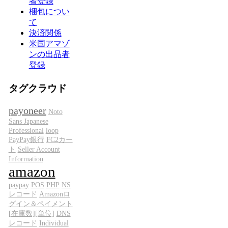
者登録
梱包につい
て
決済関係
米国アマゾ
ンの出品者
登録
タグクラウド
payoneer
Noto
Sans Japanese
Professional
loop
PayPay銀行
FC2カー
ト
Seller Account
Information
amazon
paypay
POS
PHP
NS
レコード
Amazonロ
グイン＆ペイメント
[在庫数][単位]
DNS
レコード
Individual