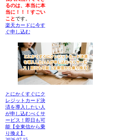
るのは、本当に本
当に！！！すごい
こと
です。
楽天カードに今す
ぐ申し込む
とにかくすぐにク
レジットカード決
済を導入したい人
が申し込むべくサ
ービス！即日も可
能【全東信から乗
り換え】
2026.07.15