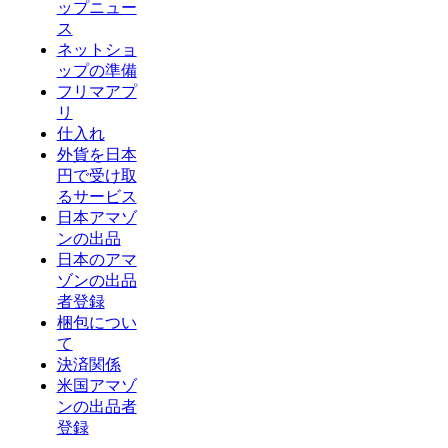
ップニュー
ス
ネットショ
ップの準備
フリマアプ
リ
仕入れ
外貨を日本
円で受け取
るサービス
日本アマゾ
ンの出品
日本のアマ
ゾンの出品
者登録
梱包につい
て
決済関係
米国アマゾ
ンの出品者
登録