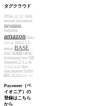
タグクラウド
DNSレコード
Seller
Account Information
payoneer
Individual
amazon
NSレ
コード
JANコード
BASE
paypay
POS
[在庫数][単位]
Professional
loop
PHP
Amazonログイン＆
ペイメント
Noto
Sans Japanese
PayPay
銀行
FC2カート
JAN
Payoneer（ペ
イオニア）の
登録はこちら
から