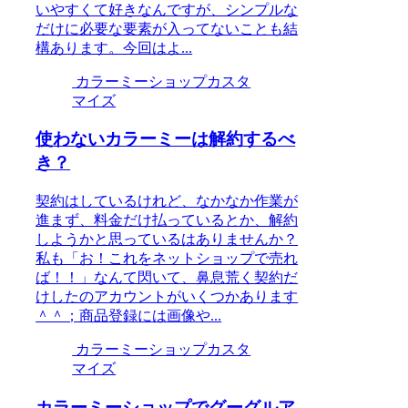
いやすくて好きなんですが、シンプルな
だけに必要な要素が入ってないことも結
構あります。今回はよ...
カラーミーショップカスタ
マイズ
使わないカラーミーは解約するべ
き？
契約はしているけれど、なかなか作業が
進まず、料金だけ払っているとか、解約
しようかと思っているはありませんか？
私も「お！これをネットショップで売れ
ば！！」なんて閃いて、鼻息荒く契約だ
けしたのアカウントがいくつかあります
＾＾；商品登録には画像や...
カラーミーショップカスタ
マイズ
カラーミーショップでグーグルア