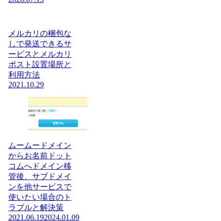
メルカリの梱包な
しで発送できるサ
ービスとメルカリ
ポスト設置場所と
利用方法
2021.10.29
ムームードメイン
からお名前ドット
コムへドメイン移
管後、サブドメイ
ンを他サービスで
使いたい場合のト
ラブルと解決策
2021.06.19
2024.01.09