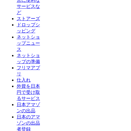
営に便利な
サービスな
ど
ストアーズ
ドロップシ
ッピング
ネットショ
ップニュー
ス
ネットショ
ップの準備
フリマアプ
リ
仕入れ
外貨を日本
円で受け取
るサービス
日本アマゾ
ンの出品
日本のアマ
ゾンの出品
者登録