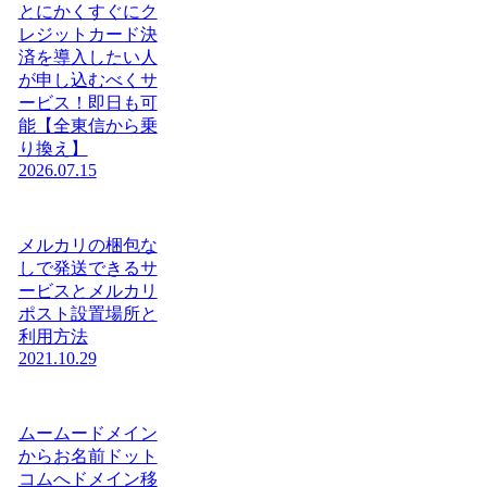
とにかくすぐにク
レジットカード決
済を導入したい人
が申し込むべくサ
ービス！即日も可
能【全東信から乗
り換え】
2026.07.15
メルカリの梱包な
しで発送できるサ
ービスとメルカリ
ポスト設置場所と
利用方法
2021.10.29
ムームードメイン
からお名前ドット
コムへドメイン移