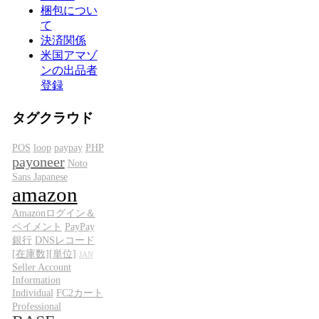
梱包につい
て
決済関係
米国アマゾ
ンの出品者
登録
タグクラウド
POS
loop
paypay
PHP
payoneer
Noto
Sans Japanese
amazon
Amazonログイン＆
ペイメント
PayPay
銀行
DNSレコード
[在庫数][単位]
JAN
Seller Account
Information
Individual
FC2カート
Professional