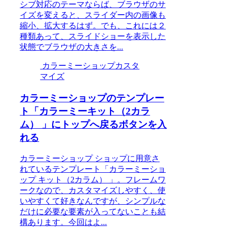
シブ対応のテーマならば、ブラウザのサ
イズを変えると、スライダー内の画像も
縮小、拡大するはず。でも、これには２
種類あって、スライドショーを表示した
状態でブラウザの大きさを...
カラーミーショップカスタ
マイズ
カラーミーショップのテンプレー
ト「カラーミーキット（2カラ
ム） 」にトップへ戻るボタンを入
れる
カラーミーショップ ショップに用意さ
れているテンプレート「カラーミーショ
ップ キット（2カラム） 」。フレームワ
ークなので、カスタマイズしやすく、使
いやすくて好きなんですが、シンプルな
だけに必要な要素が入ってないことも結
構あります。今回はよ...