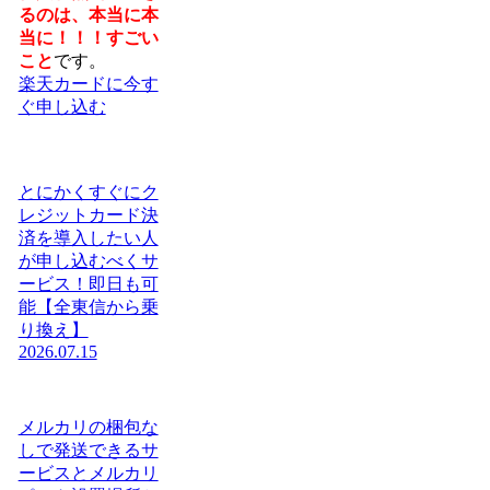
るのは、本当に本
当に！！！すごい
こと
です。
楽天カードに今す
ぐ申し込む
とにかくすぐにク
レジットカード決
済を導入したい人
が申し込むべくサ
ービス！即日も可
能【全東信から乗
り換え】
2026.07.15
メルカリの梱包な
しで発送できるサ
ービスとメルカリ