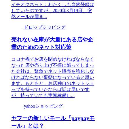
イチオクネット：わたくしも当然登録は
していたのですが、2020年3月19日、突
然メールが届き...
ドロップシッピング
売れない在庫が大量にある店や企
業のためのネット対応策
コロナ禍でお店を閉めなければならなく
なった店や売り上げ不振に陥ってしまっ
た会社は、緊急でネット販売を強化しな
ければならない事態になっていると思い
ます。もともと、お店独自のネットショ
ップを持っていたならば話は早いです
が、持っていても実際稼働し...
yahooショッピング
ヤフーの新しいモール「paypayモ
ール」とは？