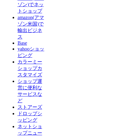
ゾン)でネッ
トショップ
amazon(アマ
ゾン米国)で
輸出ビジネ
ス
Base
yahooショッ
ピング
カラーミー
ショップカ
スタマイズ
ショップ運
営に便利な
サービスな
ど
ストアーズ
ドロップシ
ッピング
ネットショ
ップニュー