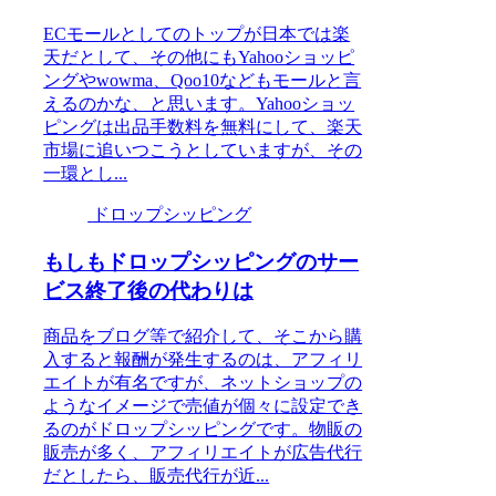
ECモールとしてのトップが日本では楽
天だとして、その他にもYahooショッピ
ングやwowma、Qoo10などもモールと言
えるのかな、と思います。Yahooショッ
ピングは出品手数料を無料にして、楽天
市場に追いつこうとしていますが、その
一環とし...
ドロップシッピング
もしもドロップシッピングのサー
ビス終了後の代わりは
商品をブログ等で紹介して、そこから購
入すると報酬が発生するのは、アフィリ
エイトが有名ですが、ネットショップの
ようなイメージで売値が個々に設定でき
るのがドロップシッピングです。物販の
販売が多く、アフィリエイトが広告代行
だとしたら、販売代行が近...