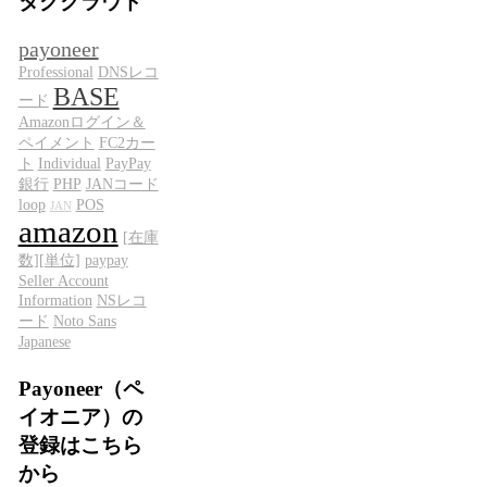
タグクラウド
payoneer
Professional
DNSレコ
BASE
ード
Amazonログイン＆
ペイメント
FC2カー
ト
Individual
PayPay
銀行
PHP
JANコード
loop
POS
JAN
amazon
[在庫
数][単位]
paypay
Seller Account
Information
NSレコ
ード
Noto Sans
Japanese
Payoneer（ペ
イオニア）の
登録はこちら
から