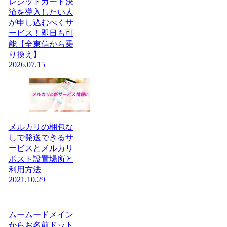
レジットカード決
済を導入したい人
が申し込むべくサ
ービス！即日も可
能【全東信から乗
り換え】
2026.07.15
メルカリの梱包な
しで発送できるサ
ービスとメルカリ
ポスト設置場所と
利用方法
2021.10.29
ムームードメイン
からお名前ドット