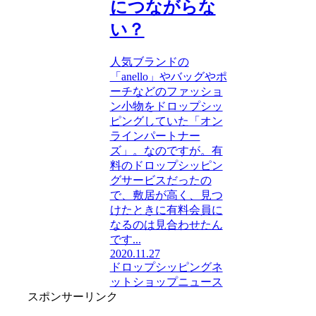
につながらな
い？
人気ブランドの
「anello」やバッグやポ
ーチなどのファッショ
ン小物をドロップシッ
ピングしていた「オン
ラインパートナー
ズ」。なのですが。有
料のドロップシッピン
グサービスだったの
で、敷居が高く、見つ
けたときに有料会員に
なるのは見合わせたん
です...
2020.11.27
ドロップシッピング
ネ
ットショップニュース
スポンサーリンク