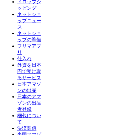
ドロップシ
ッピング
ネットショ
ップニュー
ス
ネットショ
ップの準備
フリマアプ
リ
仕入れ
外貨を日本
円で受け取
るサービス
日本アマゾ
ンの出品
日本のアマ
ゾンの出品
者登録
梱包につい
て
決済関係
米国アマゾ