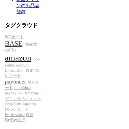
ンの出品者
登録
タグクラウド
FC2カート
BASE
[在庫数]
[単位]
amazon
loop
Seller Account
Information
PHP
NS
レコード
payoneer
JANコ
ード
Individual
paypay
Amazonロ
JAN
グイン＆ペイメント
Noto Sans Japanese
DNSレコード
Professional
POS
PayPay銀行