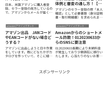
体例と審査の通し方！【ジ
日本、米国アマゾンに購入者登
ャパンネット銀行・
録、セラー登録の両方しているの
アマゾンのセラー登録の際「本人
で、アマゾンからメールが届くこ
PayPay銀行】
確認」として必要書類（身分証明
とはしょっちゅうあります。ま
書・取引明細書）を求められま
た、FBA出品ではなく、自社発送
す。本人確認の書類が承認されな
の場合は商品出荷依頼もメールで
いと出品ができません。アマゾン
amazon(アマゾン)でネットショップ
amazon(アマゾン)でネットショップ
確認する必要があるので、アマゾ
セラーアカウントに初めて登録す
ンからのメールには注力しなけれ
アマゾン出品 JANコード
Amazonからのショートメ
る際にも本人確認書類の提出が必
ば...
要になりますが、一度アカウント
やEANコードがない場合ど
ール詐欺！0120230633か
が...
うする？
らのSNSに要注意
アマゾンに出品しようと日々作業
0120230633長期により未納料金
をしています。既にどなたかがカ
が発生しており少額訴訟に移行い
タログを作っていて、そこに紐付
たします。心当たりのないお客様
けする形で出品するなら価格や在
は御問い合わせください。アマゾ
庫数を入力してすぐに出品！とで
ンサポート0120230633というシ
きるのですが、カタログにない場
ョートメールが届きました。信用
スポンサーリンク
合、結構躓くことが多いです＾
してしまうのは、このショートメ
＾；アマゾン出品 JANコード
ールが実際にAmazonから届くセ
や...
キュリティコードと同じ番号だと
錯覚させるSNSで送られてくるこ
とです。