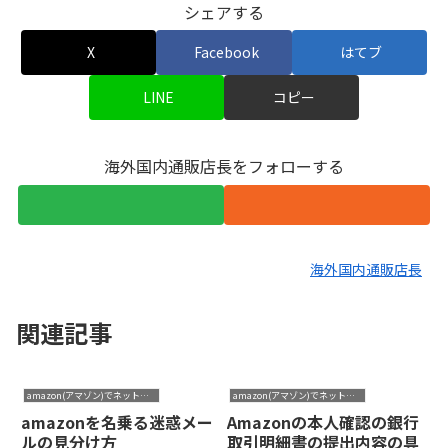
シェアする
X
Facebook
はてブ
LINE
コピー
海外国内通販店長をフォローする
海外国内通販店長
関連記事
amazon(アマゾン)でネットショップ
amazon(アマゾン)でネットショップ
amazonを名乗る迷惑メー
Amazonの本人確認の銀行
ルの見分け方
取引明細書の提出内容の具